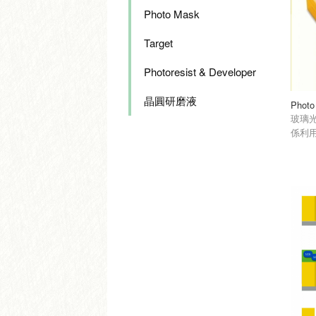
Photo Mask
Target
Photoresist & Developer
晶圓研磨液
Photo
玻璃
係利